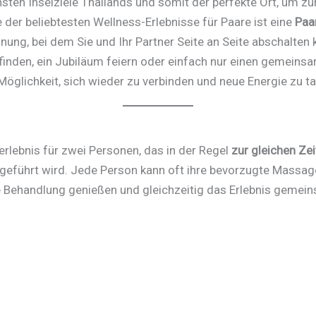
hsten Inselziele Thailands und somit der perfekte Ort, um 
der beliebtesten Wellness-Erlebnisse für Paare ist eine
Paa
g, bei dem Sie und Ihr Partner Seite an Seite abschalten 
efinden, ein Jubiläum feiern oder einfach nur einen gemeins
öglichkeit, sich wieder zu verbinden und neue Energie zu t
rlebnis für zwei Personen, das in der Regel
zur gleichen Ze
geführt wird. Jede Person kann oft ihre bevorzugte Massag
le Behandlung genießen und gleichzeitig das Erlebnis gemein