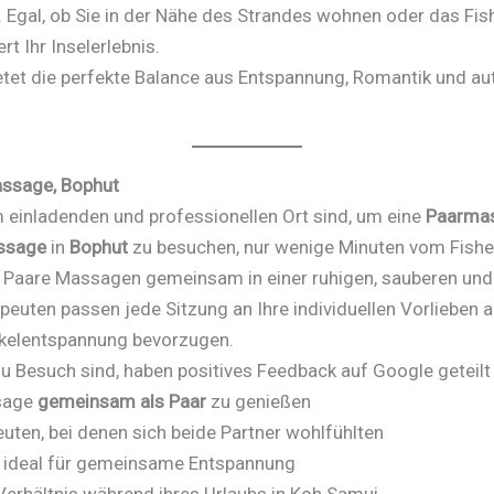
 Egal, ob Sie in der Nähe des Strandes wohnen oder das Fish
t Ihr Inselerlebnis.
etet die perfekte Balance aus Entspannung, Romantik und aut
assage, Bophut
 einladenden und professionellen Ort sind, um eine
Paarmas
assage
in
Bophut
zu besuchen, nur wenige Minuten vom Fisher
n Paare Massagen gemeinsam in einer ruhigen, sauberen u
euten passen jede Sitzung an Ihre individuellen Vorlieben an
skelentspannung bevorzugen.
 zu Besuch sind, haben positives Feedback auf Google geteil
ssage
gemeinsam als Paar
zu genießen
euten, bei denen sich beide Partner wohlfühlten
, ideal für gemeinsame Entspannung