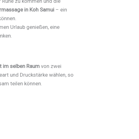
zur Ruhe zu kommen und die
rmassage in Koh Samui
– ein
können.
amen Urlaub genießen, eine
anken.
it im selben Raum
von zwei
eart und Druckstärke wählen, so
sam teilen können.