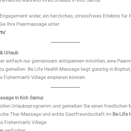
erhältnis während ihres Urlaubs in Koh Samui
ngagement wider, ein herzliches, stressfreies Erlebnis für P
Sie Ihre Paarmassage unter:
om/
 & Urlaub
der einfach nur gemeinsam entspannen möchten, eine Paar
l zu genießen. Be Life Health Massage liegt günstig in Bophu
es Fisherman’s Village einplanen können.
assage in Koh Samui
ollen Urlaubsprogramm und genießen Sie einen friedlichen 
tische Thai-Massage und echte Gastfreundschaft im
Be Life
s Fisherman’s Village
pp
verfügbar