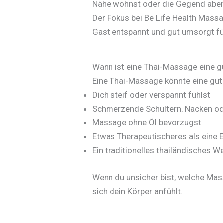
Nähe wohnst oder die Gegend aben
Der Fokus bei Be Life Health Massa
Gast entspannt und gut umsorgt fü
Wann ist eine Thai-Massage eine g
Eine Thai-Massage könnte eine gut
Dich steif oder verspannt fühlst
Schmerzende Schultern, Nacken od
Massage ohne Öl bevorzugst
Etwas Therapeutischeres als ein
Ein traditionelles thailändisches W
Wenn du unsicher bist, welche Massa
sich dein Körper anfühlt.