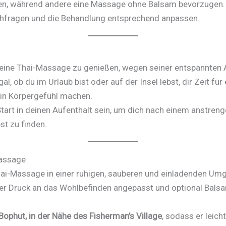
en, während andere eine Massage ohne Balsam bevorzugen. E
chfragen und die Behandlung entsprechend anpassen.
um eine Thai-Massage zu genießen, wegen seiner entspannte
gal, ob du im Urlaub bist oder auf der Insel lebst, dir Zeit 
ein Körpergefühl machen.
tart in deinen Aufenthalt sein, um dich nach einem anstren
st zu finden.
Massage
ai-Massage in einer ruhigen, sauberen und einladenden Um
der Druck an das Wohlbefinden angepasst und optional Balsa
Bophut, in der Nähe des Fisherman’s Village
, sodass er leicht