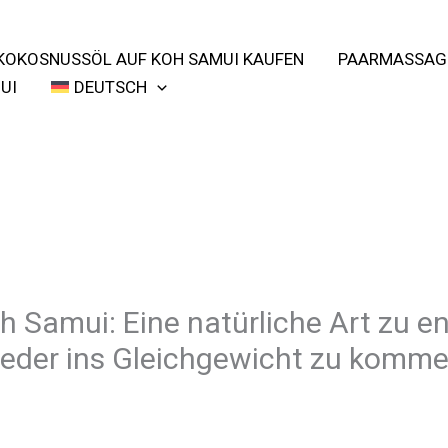
KOKOSNUSSÖL AUF KOH SAMUI KAUFEN
PAARMASSAGE
UI
DEUTSCH
h Samui: Eine natürliche Art zu e
ieder ins Gleichgewicht zu komm