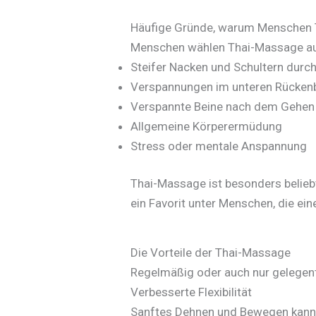
Häufige Gründe, warum Menschen
Menschen wählen Thai-Massage aus
Steifer Nacken und Schultern durc
Verspannungen im unteren Rückenbe
Verspannte Beine nach dem Gehen
Allgemeine Körperermüdung
Stress oder mentale Anspannung
Thai-Massage ist besonders beliebt
ein Favorit unter Menschen, die e
Die Vorteile der Thai-Massage
Regelmäßig oder auch nur gelegentl
Verbesserte Flexibilität
Sanftes Dehnen und Bewegen kann he