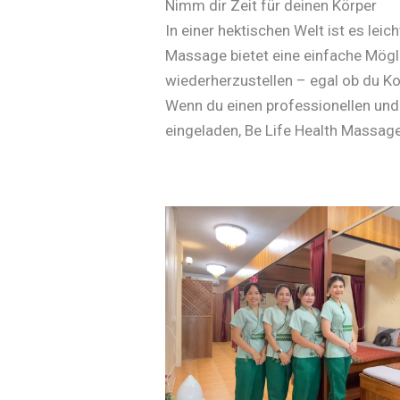
Nimm dir Zeit für deinen Körper
In einer hektischen Welt ist es le
Massage bietet eine einfache Mögl
wiederherzustellen – egal ob du Ko
Wenn du einen professionellen und
eingeladen, Be Life Health Massage