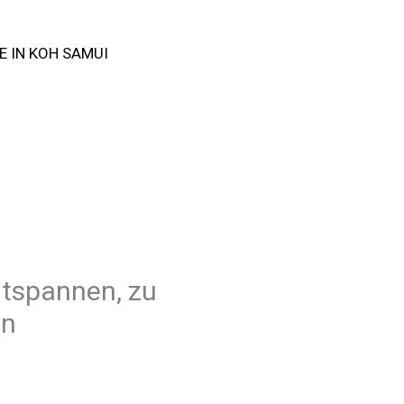
 IN KOH SAMUI
ntspannen, zu
en