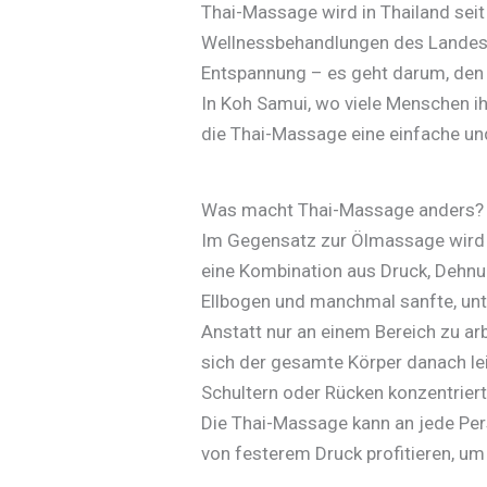
Thai-Massage wird in Thailand seit
Wellnessbehandlungen des Landes.
Entspannung – es geht darum, den K
In Koh Samui, wo viele Menschen i
die Thai-Massage eine einfache und
Was macht Thai-Massage anders?
Im Gegensatz zur Ölmassage wird d
eine Kombination aus Druck, Dehn
Ellbogen und manchmal sanfte, unt
Anstatt nur an einem Bereich zu a
sich der gesamte Körper danach le
Schultern oder Rücken konzentriert
Die Thai-Massage kann an jede Pe
von festerem Druck profitieren, um