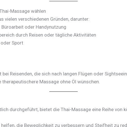
 Thai-Massage wählen
 vielen verschiedenen Gründen, darunter:
h Büroarbeit oder Handynutzung
reich durch Reisen oder tägliche Aktivitäten
 oder Sport
 bei Reisenden, die sich nach langen Flügen oder Sightseeing
ine therapeutischere Massage ohne Öl wünschen.
ich durchgeführt, bietet die Thai-Massage eine Reihe von k
lfen, die Beweglichkeit zu verbessern und Steifheit zu red