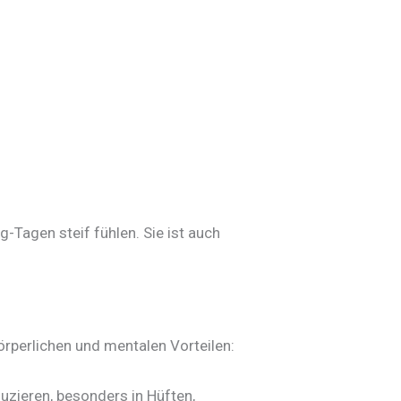
-Tagen steif fühlen. Sie ist auch
örperlichen und mentalen Vorteilen:
uzieren, besonders in Hüften,