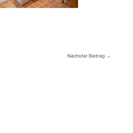
Nächster Beitrag
→