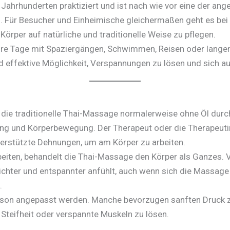
 Jahrhunderten praktiziert und ist nach wie vor eine der an
 Für Besucher und Einheimische gleichermaßen geht es bei 
örper auf natürliche und traditionelle Weise zu pflegen.
hre Tage mit Spaziergängen, Schwimmen, Reisen oder langen 
 effektive Möglichkeit, Verspannungen zu lösen und sich au
ie traditionelle Thai-Massage normalerweise ohne Öl durch
ung und Körperbewegung. Der Therapeut oder die Therapeut
erstützte Dehnungen, um am Körper zu arbeiten.
rbeiten, behandelt die Thai-Massage den Körper als Ganzes.
ichter und entspannter anfühlt, auch wenn sich die Massage
.
rson angepasst werden. Manche bevorzugen sanften Druck 
 Steifheit oder verspannte Muskeln zu lösen.