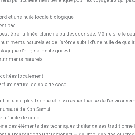
i la rend particulièrement bénéfique pour les voyageurs qui p
ard et une huile locale biologique
ent pas.
eut être raffinée, blanchie ou désodorisée. Même si elle peut
utriments naturels et de l’arôme subtil d’une huile de qualit
logique d’origine locale qui est :
nutriments naturels
récoltées localement
rfum naturel de noix de coco
nt, elle est plus fraîche et plus respectueuse de l’environne
ommunauté de Koh Samui.
 à l’huile de coco
ine des éléments des techniques thaïlandaises traditionne
ment au massage thaï traditionnel — qui implique des étirem