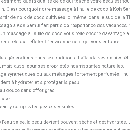
s estimons que la qualité de ce qui touche votre peau est tou
soin. C’est pourquoi notre massage à l’huile de coco à
Koh Sa
artir de noix de coco cultivées ici même, dans le sud de la T
sage à Koh Samui fait partie de l’expérience des vacances. 
. Un massage à l’huile de coco vous relie encore davantage à l
naturels qui reflètent l’environnement qui vous entoure.
 des générations dans les traditions thaïlandaises de bien-êtr
 mais aussi pour ses propriétés nourrissantes naturelles.
ge synthétiques ou aux mélanges fortement parfumés, l’huil
ident à hydrater et à protéger la peau
eau douce sans effet gras
douce
peau, y compris les peaux sensibles
 l’eau salée, la peau devient souvent sèche et déshydratée. L