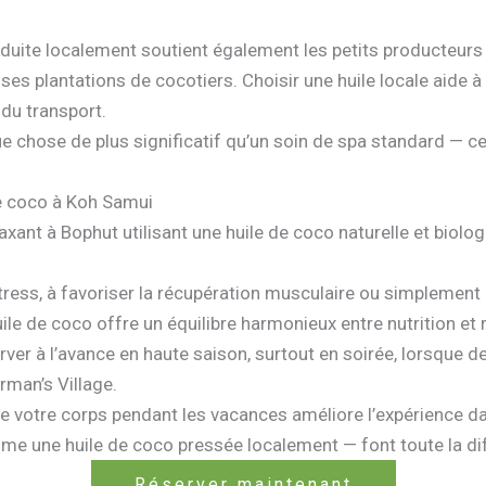
produite localement soutient également les petits producteur
s plantations de cocotiers. Choisir une huile locale aide à 
 du transport.
ue chose de plus significatif qu’un soin de spa standard — ce
de coco à Koh Samui
ant à Bophut utilisant une huile de coco naturelle et biolog
tress, à favoriser la récupération musculaire ou simplement
uile de coco offre un équilibre harmonieux entre nutrition et 
r à l’avance en haute saison, surtout en soirée, lorsque d
rman’s Village.
e votre corps pendant les vacances améliore l’expérience da
me une huile de coco pressée localement — font toute la di
Réserver maintenant