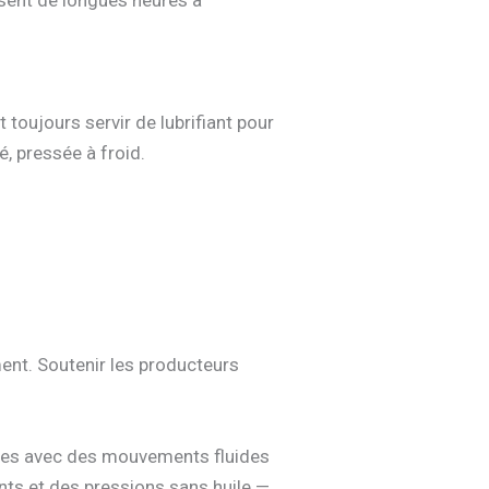
assent de longues heures à
 toujours servir de lubrifiant pour
é, pressée à froid.
ment. Soutenir les producteurs
lles avec des mouvements fluides
ents et des pressions sans huile —