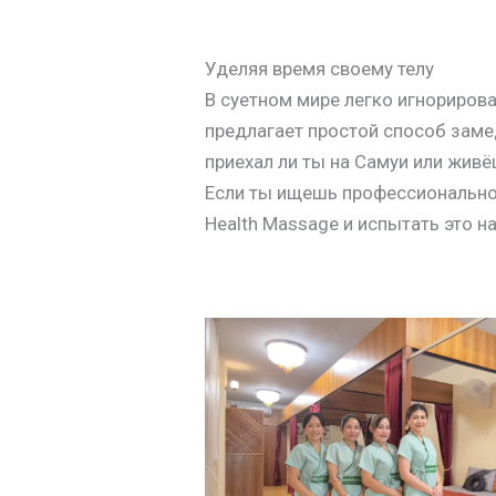
Уделяя время своему телу
В суетном мире легко игнориров
предлагает простой способ замед
приехал ли ты на Самуи или жив
Если ты ищешь профессиональное
Health Massage и испытать это на